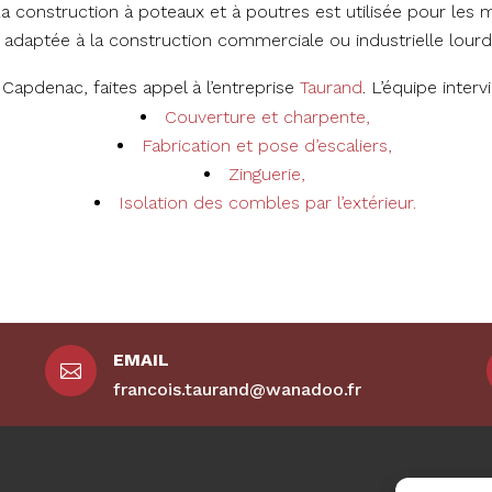
La construction à poteaux et à poutres est utilisée pour les mu
adaptée à la construction commerciale ou industrielle lourd
Capdenac, faites appel à l’entreprise
Taurand
. L’équipe inter
Couverture et charpente,
Fabrication et pose d’escaliers,
Zinguerie,
Isolation des combles par l’extérieur.
EMAIL

francois.taurand@wanadoo.fr