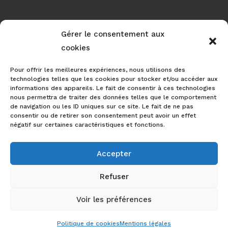
Gérer le consentement aux
RÉALISATION
cookies
Pour offrir les meilleures expériences, nous utilisons des
technologies telles que les cookies pour stocker et/ou accéder aux
informations des appareils. Le fait de consentir à ces technologies
nous permettra de traiter des données telles que le comportement
de navigation ou les ID uniques sur ce site. Le fait de ne pas
consentir ou de retirer son consentement peut avoir un effet
négatif sur certaines caractéristiques et fonctions.
Accepter
Nos prestations
Refuser
Couverture et charpente Figeac
-
Voir les préférences
© Taurand François – 2022 – Tous droits
Couverture et charpente Capdenac
-
réservés
Politique de cookies
Mentions légales
Couverture et charpente Beduer
-