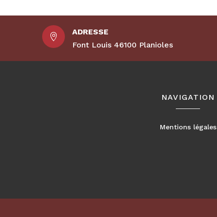
ADRESSE

Font Louis 46100 Planioles
NAVIGATION
Mentions légales
Couverture et charpente
Couverture et charpente Faycelles
-