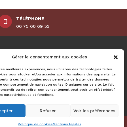
TÉLÉPHONE

06 75 60 69 52
RÉALISATION
Gérer le consentement aux cookies
 les meilleures expériences, nous utilisons des technologies telles
kies pour stocker et/ou accéder aux informations des appareils. Le
sentir à ces technologies nous permettra de traiter des données
le comportement de navigation ou les ID uniques sur ce site. Le fait
onsentir ou de retirer son consentement peut avoir un effet négatif
es caractéristiques et fonctions.
cepter
Refuser
Voir les préférences
ure et charpente Beduer
-
Politique de cookies
Mentions légales
 des combles par l'extérieur Capdenac
-