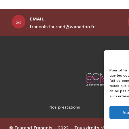
EMAIL

francois.taurand@wanadoo.fr
Pour offrir
que les coo
fait de con
telles que 
de ne pas c
sur certain
Nos prestations
Ac
 Figeac
-
Couverture et charpente Capdenac
-
Couvert
© Taurand François – 2022 – Tous droits réservés
Isolation des combles par l'extérieur Figeac
-
Isolation